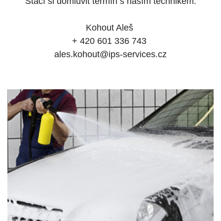
Stačí si domluvit termín s naším technikem.
Kohout Aleš
+ 420 601 336 743
ales.kohout@ips-services.cz